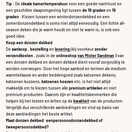
Tip
: De
ideale kamertemperatuur
voor een goede nachtrust en
een geschikte slaapomgeving ligt tussen
de 18 graden
en
19
graden
. Kiezen tussen een winterdonzendekbed en een
zomerdonzendekbed is soms niet altijd eenvoudig. Een lichte all-
season deken die je warm houdt en niet te warm is, is ook een
goed idee.
Koop een donzen dekbed
De
aankoop
,
bestelling
en
levering
(bij voorkeur
zonder
verzendkosten
, zoals in de
onlineshop
van Mister Sandman
)
van
een donzen dekbed en donzen dekbed dient vooraf zorgvuldig te
worden overwogen. Door het hoge aanbod en termen als medium
warmteklasse en ander beddengoed zoals katoenen dekens,
katoenen kussens,
katoenen hoezen
etc. is het niet altijd
makkelijk om te kiezen tussen alle
premium artikelen
en niet
premium producten. Daarom zijn er kwaliteitskenmerken die
helpen bij het testen en letten op de
kwaliteit
van de producten.
Vergelijk dus verschillende aanbiedingen en vind op basis van
deze aanbiedingen het beste artikel.
Maat donzen dekbed:
eenpersoonsdonzendekbed of
tweepersoonsdekbed?