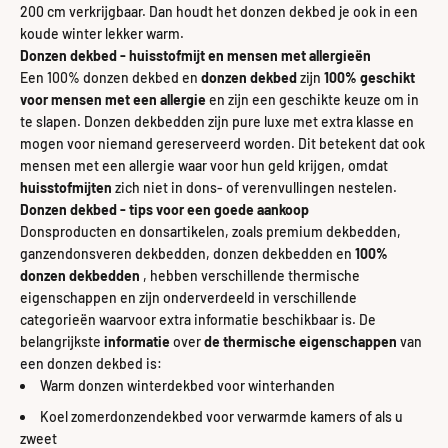
200 cm verkrijgbaar. Dan houdt het donzen dekbed je ook in een
koude winter lekker warm.
Donzen dekbed - huisstofmijt en mensen met allergieën
Een 100% donzen dekbed en
donzen dekbed
zijn
100% geschikt
voor mensen met een allergie
en zijn een geschikte keuze om in
te slapen. Donzen dekbedden zijn pure luxe met extra klasse en
mogen voor niemand gereserveerd worden. Dit betekent dat ook
mensen met een allergie waar voor hun geld krijgen, omdat
huisstofmijten
zich niet in dons- of verenvullingen nestelen.
Donzen dekbed - tips voor een goede aankoop
Donsproducten en donsartikelen, zoals premium dekbedden,
ganzendonsveren dekbedden, donzen dekbedden en
100%
donzen dekbedden
, hebben verschillende thermische
eigenschappen en zijn onderverdeeld in verschillende
categorieën waarvoor extra informatie beschikbaar is. De
belangrijkste
informatie
over
de thermische eigenschappen
van
een donzen dekbed is:
Warm donzen winterdekbed voor winterhanden
Koel zomerdonzendekbed voor verwarmde kamers of als u
zweet