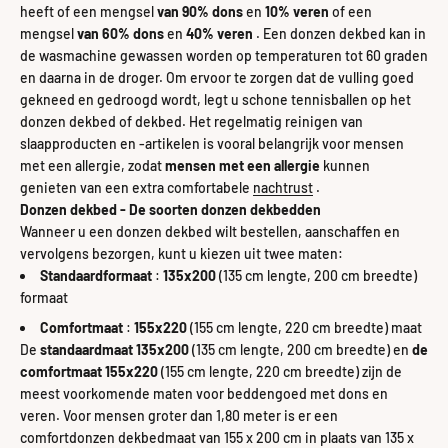
heeft of een mengsel
van 90% dons
en
10%
veren
of een
mengsel
van 60% dons
en
40% veren
. Een donzen dekbed kan in
de wasmachine gewassen worden op temperaturen tot 60 graden
en daarna in de droger. Om ervoor te zorgen dat de vulling goed
gekneed en gedroogd wordt, legt u schone tennisballen op het
donzen dekbed of dekbed. Het regelmatig reinigen van
slaapproducten en -artikelen is vooral belangrijk voor mensen
met een allergie, zodat
mensen met een allergie
kunnen
genieten van een extra comfortabele
nachtrust
.
Donzen dekbed - De soorten donzen dekbedden
Wanneer u een donzen dekbed wilt bestellen, aanschaffen en
vervolgens bezorgen, kunt u kiezen uit twee maten:
Standaardformaat
:
135x200
(135 cm lengte, 200 cm breedte)
formaat
Comfortmaat
:
155x220
(155 cm lengte, 220 cm breedte) maat
De
standaardmaat 135x200
(135 cm lengte, 200 cm breedte) en
de
comfortmaat 155x220
(155 cm lengte, 220 cm breedte) zijn de
meest voorkomende maten voor beddengoed met dons en
veren. Voor mensen groter dan 1,80 meter is er een
comfortdonzen dekbedmaat van 155 x 200 cm in plaats van 135 x