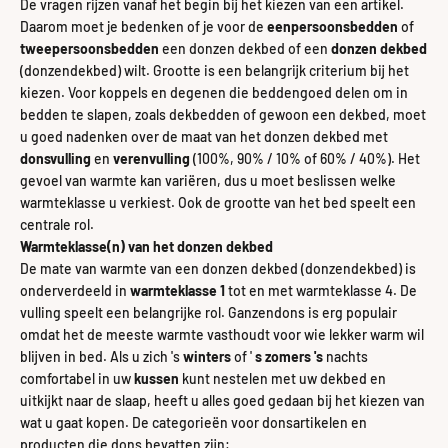
De vragen rijzen vanaf het begin bij het kiezen van een artikel.
Daarom moet je bedenken of je voor de
eenpersoonsbedden
of
tweepersoonsbedden
een donzen dekbed of een
donzen dekbed
(donzendekbed) wilt. Grootte is een belangrijk criterium bij het
kiezen. Voor koppels en degenen die beddengoed delen om in
bedden te slapen, zoals dekbedden of gewoon een dekbed, moet
u goed nadenken over de maat van het donzen dekbed met
donsvulling
en
verenvulling
(100%, 90% / 10% of 60% / 40%). Het
gevoel van warmte kan variëren, dus u moet beslissen welke
warmteklasse u verkiest. Ook de grootte van het bed speelt een
centrale rol.
Warmteklasse(n) van het donzen dekbed
De mate van warmte van een donzen dekbed (donzendekbed) is
onderverdeeld in
warmteklasse 1
tot en met warmteklasse 4. De
vulling speelt een belangrijke rol. Ganzendons is erg populair
omdat het de meeste warmte vasthoudt voor wie lekker warm wil
blijven in bed. Als u zich 's
winters
of '
s zomers 's
nachts
comfortabel in uw
kussen
kunt nestelen met uw dekbed en
uitkijkt naar de slaap, heeft u alles goed gedaan bij het kiezen van
wat u gaat kopen. De categorieën voor donsartikelen en
producten die dons bevatten zijn: