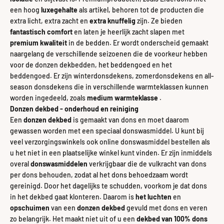
een hoog
luxegehalte
als artikel, behoren tot de producten die
extra licht, extra zacht en
extra knuffelig
zijn. Ze bieden
fantastisch comfort
en laten je heerlijk zacht slapen met
premium kwaliteit
in de bedden. Er wordt onderscheid gemaakt
naargelang de verschillende seizoenen die de voorkeur hebben
voor de donzen dekbedden, het beddengoed en het
beddengoed. Er zijn winterdonsdekens, zomerdonsdekens en all-
season donsdekens die in verschillende warmteklassen kunnen
worden ingedeeld, zoals
medium warmteklasse
.
Donzen dekbed - onderhoud en reiniging
Een
donzen dekbed
is gemaakt van dons en moet daarom
gewassen worden met een speciaal donswasmiddel. U kunt bij
veel verzorgingswinkels ook online donswasmiddel bestellen als
u het niet in een plaatselijke winkel kunt vinden. Er zijn inmiddels
overal
donswasmiddelen
verkrijgbaar die de vulkracht van dons
per dons behouden, zodat al het dons behoedzaam wordt
gereinigd. Door het dagelijks te schudden, voorkom je dat dons
in het dekbed gaat klonteren. Daarom is
het luchten
en
opschuimen
van een
donzen dekbed
gevuld met dons en veren
zo belangrijk. Het maakt niet uit of u een
dekbed van 100% dons