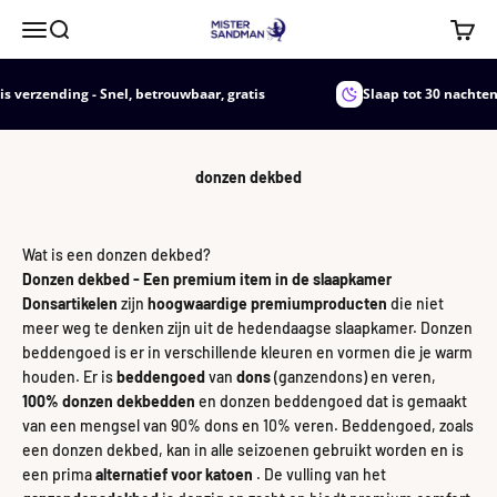
Naar inhoud
Mister Sandman
Menu
Zoeken
Winke
erzending - Snel, betrouwbaar, gratis
Slaap tot 30 nachten
donzen dekbed
Wat is een donzen dekbed?
Donzen dekbed - Een premium item in de slaapkamer
Donsartikelen
zijn
hoogwaardige premiumproducten
die niet
meer weg te denken zijn uit de hedendaagse slaapkamer. Donzen
beddengoed is er in verschillende kleuren en vormen die je warm
houden. Er is
beddengoed
van
dons
(ganzendons) en veren,
100%
donzen dekbedden
en donzen beddengoed dat is gemaakt
van een mengsel van 90% dons en 10% veren. Beddengoed, zoals
een donzen dekbed, kan in alle seizoenen gebruikt worden en is
een prima
alternatief voor katoen
. De vulling van het