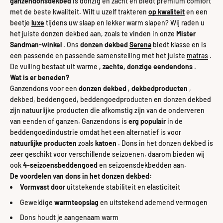
ganzendonsdekbed
is donzig en zacht en biedt premium comfort
met de beste kwaliteit. Wilt u uzelf trakteren
op kwaliteit
en een
beetje
luxe
tijdens uw slaap en lekker warm slapen? Wij raden u
het juiste donzen dekbed aan, zoals te vinden in onze
Mister
Sandman-winkel
. Ons
donzen dekbed
Serena
biedt klasse en is
een passende en passende samenstelling met het juiste
matras
.
De vulling bestaat uit warme
, zachte, donzige eendendons
.
Wat is er beneden?
Ganzendons voor een
donzen dekbed
,
dekbedproducten
,
dekbed, beddengoed, beddengoedproducten en donzen dekbed
zijn natuurlijke producten die afkomstig zijn van de onderveren
van eenden of ganzen. Ganzendons is
erg populair
in de
beddengoedindustrie omdat het een alternatief is voor
natuurlijke producten
zoals
katoen
. Dons in het donzen dekbed is
zeer geschikt voor verschillende seizoenen, daarom bieden wij
ook
4-seizoensbeddengoed
en seizoensdekbedden aan.
De voordelen van dons in het donzen dekbed:
Vormvast door
uitstekende stabiliteit en elasticiteit
Geweldige
warmteopslag
en uitstekend ademend vermogen
Dons houdt je aangenaam warm