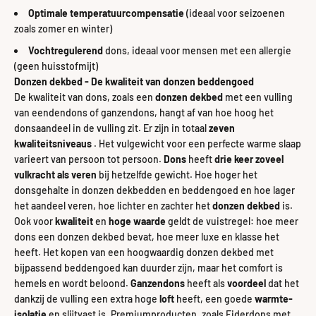
Optimale temperatuurcompensatie
(ideaal voor seizoenen
zoals zomer en winter)
Vochtregulerend
dons, ideaal voor mensen met een allergie
(geen huisstofmijt)
Donzen dekbed - De kwaliteit van donzen beddengoed
De kwaliteit van dons, zoals een
donzen dekbed
met een vulling
van eendendons of ganzendons, hangt af van hoe hoog het
donsaandeel in de vulling zit. Er zijn in totaal
zeven
kwaliteitsniveaus
. Het vulgewicht voor een perfecte warme slaap
varieert van persoon tot persoon.
Dons
heeft
drie keer zoveel
vulkracht als veren
bij hetzelfde gewicht. Hoe hoger het
donsgehalte in donzen dekbedden en beddengoed en hoe lager
het aandeel veren, hoe lichter en zachter het
donzen dekbed
is.
Ook voor
kwaliteit
en
hoge waarde
geldt de vuistregel: hoe meer
dons een donzen dekbed bevat, hoe meer luxe en klasse het
heeft. Het kopen van een hoogwaardig donzen dekbed met
bijpassend beddengoed kan duurder zijn, maar het comfort is
hemels en wordt beloond.
Ganzendons
heeft als
voordeel
dat het
dankzij de vulling een extra hoge
loft
heeft, een goede
warmte-
isolatie
en slijtvast is. Premiumproducten, zoals Eiderdons met