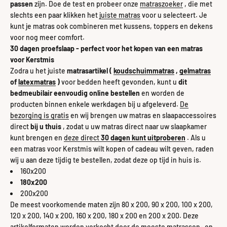
passen
zijn. Doe de test en probeer onze
matraszoeker
, die met
slechts een paar klikken het
juiste matras
voor u selecteert. Je
kunt je matras ook combineren met kussens, toppers en dekens
voor nog meer comfort.
30 dagen proefslaap - perfect voor het kopen van een matras
voor Kerstmis
Zodra u het juiste
matrasartikel (
koudschuimmatras
,
gelmatras
of
latexmatras
)
voor bedden heeft gevonden, kunt u
dit
bedmeubilair eenvoudig online bestellen
en worden de
producten binnen enkele werkdagen bij u afgeleverd.
De
bezorging is gratis
en wij brengen uw matras en slaapaccessoires
direct
bij u thuis
, zodat u uw matras direct naar uw slaapkamer
kunt brengen en
deze direct
30 dagen
kunt uitproberen
. Als u
een matras voor Kerstmis wilt kopen of cadeau wilt geven, raden
wij u aan deze tijdig te bestellen, zodat deze op tijd in huis is.
160x200
180x200
200x200
De meest voorkomende maten zijn 80 x 200, 90 x 200, 100 x 200,
120 x 200, 140 x 200, 160 x 200, 180 x 200 en 200 x 200. Deze
artikelformaten worden verkocht door de meeste matrassen- en