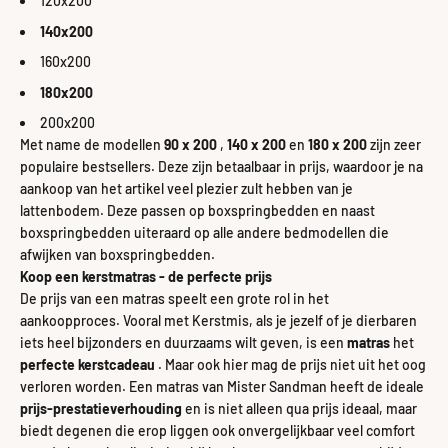
120x200
140x200
160x200
180x200
200x200
Met name de modellen
90 x 200
,
140 x 200
en
180 x 200
zijn
zeer
populaire bestsellers. Deze zijn betaalbaar in prijs, waardoor je na
aankoop van het artikel veel plezier zult hebben van je
lattenbodem. Deze passen op boxspringbedden en naast
boxspringbedden uiteraard op alle andere bedmodellen die
afwijken van boxspringbedden.
Koop een kerstmatras - de perfecte prijs
De prijs van een matras speelt een grote rol in het
aankoopproces. Vooral met Kerstmis, als je jezelf of je dierbaren
iets heel bijzonders en duurzaams wilt geven, is een
matras
het
perfecte kerstcadeau
. Maar ook hier mag de prijs niet uit het oog
verloren worden. Een matras van Mister Sandman heeft de ideale
prijs-prestatieverhouding
en is niet alleen qua prijs ideaal, maar
biedt degenen die erop liggen ook onvergelijkbaar veel comfort