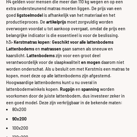
H4 gelden voor mensen die meer dan 110 kg wegen en op een
extra ondersteunend matras moeten liggen. De prijs van een
goed
ligstoelmodel
is afhankelijk van het materiaal en het
productieproces. De
artikelprijs
moet zorgvuldig worden
overwogen voordat u tot aankoop overgaat, omdat de prijs een
belangrijke indicator is die essentieel is voor de beslissing.
h3>
Kerstmatras kopen: Geschikt voor alle lattenbodems
Lattenbodems
en
matrassen
gaan samen als sneeuw en
kaarslicht.
Lattenbodems
zijn voor een groot deel
verantwoordelijk voor de
slaapkwaliteit
en
mogen
daarom niet
worden onderschat. Als u besluit om met Kerstmis een matras te
kopen, moet deze op alle lattenbodems zijn afgestemd.
Hoogwaardige lattenbodems kunt u nu overal in
lattenbodemwinkels kopen.
Rugpijn
en
spanning
worden
voorkomen door de juiste lattenbodem, dus investeer zeker in
een goed model. Deze zijn verkrijgbaar in de bekende maten:
80x200
90x200
100x200