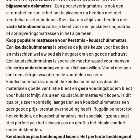
bijpassende dekmatras
. Een pocketveringmatras is ook een
alternatief en kun je het beste plaatsen op bedden met niet-
verstelbare lattenbodems. Kies daarom altijd voor bedden met
vaste lattenbodems
zodra je kiest voor een pocketveringmatras
of springveringsmatrassen in het algemeen.
Koop populaire matrassen voor Kerstmis - koudschuimmatras
Een
koudschuimmatras
is precies de juiste keuze voor bedden
en misschien wel uw bed als het gaat om een ​​goede nachtrust.
Een koudschuimmatras is vooral de moeite waard voor mensen
die
extra ondersteuning
voor hun lichaam willen. Vooral mensen
met een allergie waarderen de voordelen van een
koudschuimmatras, omdat de koudschuimmatras door de
materialen goede ventilatie biedt en
geen
voedingsbodem biedt
voor huisstofmijt. Als u een koudschuimmatras wilt kopen, is dit
qua prijs zeer voordelig, aangezien een koudschuimmatras een
zeer goede prijs-prestatieverhouding heeft. Rugpijn behoort tot
het verleden, de koudschuimmatras met speciale ligzones past
zich perfect aan het lichaam aan en geeft u het ideale comfort
onder dekbedden.
Kerstmatras plus beddengoed kopen: Het perfecte beddengoed