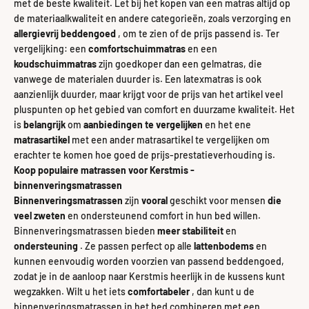
met de beste kwaliteit. Let bij het kopen van een matras altijd op
de materiaalkwaliteit en andere categorieën, zoals verzorging en
allergievrij beddengoed
, om te zien of de prijs passend is. Ter
vergelijking: een
comfortschuimmatras
en een
koudschuimmatras
zijn goedkoper dan een gelmatras, die
vanwege de materialen duurder is. Een latexmatras is ook
aanzienlijk duurder, maar krijgt voor de prijs van het artikel veel
pluspunten op het gebied van comfort en duurzame kwaliteit.
Het
is
belangrijk
om
aanbiedingen te vergelijken
en het ene
matrasartikel
met een ander matrasartikel te vergelijken om
erachter te komen hoe goed de prijs-prestatieverhouding is.
Koop populaire matrassen voor Kerstmis -
binnenveringsmatrassen
Binnenveringsmatrassen
zijn
vooral
geschikt
voor mensen
die
veel zweten
en ondersteunend comfort in hun bed willen.
Binnenveringsmatrassen bieden
meer stabiliteit
en
ondersteuning
. Ze passen perfect op alle
lattenbodems
en
kunnen eenvoudig worden voorzien van passend beddengoed,
zodat je in de aanloop naar Kerstmis heerlijk in de kussens kunt
wegzakken. Wilt u het iets
comfortabeler
, dan kunt u de
binnenveringsmatrassen in het bed combineren met een