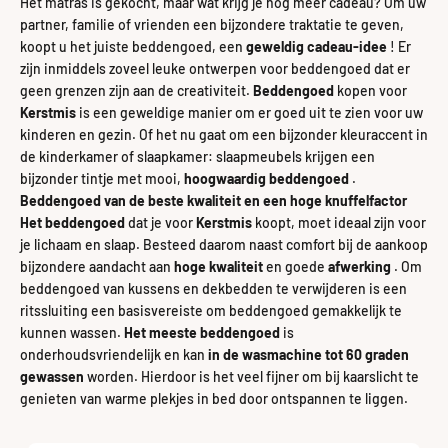
Het matras is gekocht, maar wat krijg je nog meer cadeau? Om uw
partner, familie of vrienden een bijzondere traktatie te geven,
koopt u het juiste beddengoed, een
geweldig cadeau-idee
! Er
zijn inmiddels zoveel leuke ontwerpen voor beddengoed dat er
geen grenzen zijn aan de creativiteit.
Beddengoed
kopen voor
Kerstmis
is een geweldige manier om er goed uit te zien voor uw
kinderen en gezin. Of het nu gaat om een ​​bijzonder kleuraccent in
de kinderkamer of slaapkamer: slaapmeubels krijgen een
bijzonder tintje met mooi,
hoogwaardig beddengoed
.
Beddengoed van de beste kwaliteit en een hoge knuffelfactor
Het beddengoed
dat je voor
Kerstmis
koopt, moet ideaal zijn voor
je lichaam en slaap. Besteed daarom naast comfort bij de aankoop
bijzondere aandacht aan
hoge kwaliteit
en goede
afwerking
. Om
beddengoed van kussens en dekbedden te verwijderen is een
ritssluiting een basisvereiste om beddengoed gemakkelijk te
kunnen wassen.
Het meeste beddengoed
is
onderhoudsvriendelijk en kan
in de wasmachine tot 60 graden
gewassen
worden. Hierdoor is het veel fijner om bij kaarslicht te
genieten van warme plekjes in bed door ontspannen te liggen.