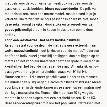
meubels voor de woonkamer zijn vaak ook meubels voor de
slaapkamer, zoals bedden
, ideale cadeau-ideeën
. De prijs van
meubelstukken, zoals een matrasmodel, kan uiteraard in prijs
variëren. Om te zien welke
prijs
passend is en welke niet, moet u
deze zeker vooraf bekijken door artikelen te vergelijken. Een
goede prijs
nodigt uit om te kopen in plaats van een te duur
artikel.
Koop een kerstmatras - het beste hardheidsniveau
Kerstmis staat voor de deur
, de matras is geselecteerd, maar
welke
matrashardheid
moet je kiezen voor de matras? Iedereen
heeft een individueel gevoel bij het liggen, dus het liggen op de
matras en het voorkeursmateriaal heeft een grote invloed op de
kwaliteit van het bed, de matras en de slaap. Afhankelijk van uw
slaapgewoonten zijn er hardheidsniveaus van H1 tot H4.
Matrassen met H1 zijn meer geschikt voor kinderen en mensen
die minder dan 60 kg wegen. Daarom zijn
kindermatrassen
ideaal
voor kinderen in de kinderkamer als ze slapen op een matras met
een lage matrassterkte. Mensen die meer dan 60 kg wegen,
moeten in bedden slapen met een hardheid tussen H2 en H3.
Deze
servicecategorieën
zijn ook het
populairst
. Matrassen met