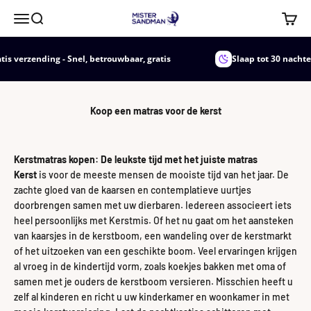
Naar inhoud
Mister Sandman
Menu
Zoeken
Winke
rzending - Snel, betrouwbaar, gratis
Slaap tot 30 nachten
Koop een matras voor de kerst
Kerstmatras kopen: De leukste tijd met het juiste matras
Kerst
is voor de meeste mensen de mooiste tijd van het jaar. De
zachte gloed van de kaarsen en contemplatieve uurtjes
doorbrengen samen met uw dierbaren. Iedereen associeert iets
heel persoonlijks met Kerstmis. Of het nu gaat om het aansteken
van kaarsjes in de kerstboom, een wandeling over de kerstmarkt
of het uitzoeken van een geschikte boom. Veel ervaringen krijgen
al vroeg in de kindertijd vorm, zoals koekjes bakken met oma of
samen met je ouders de kerstboom versieren. Misschien heeft u
zelf al kinderen en richt u uw kinderkamer en woonkamer in met