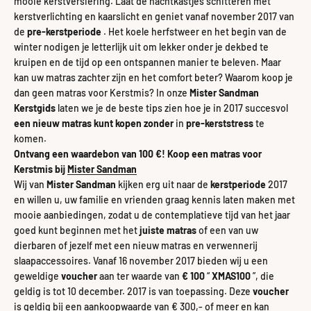
mooie kerstversiering. Laat de nachtkastjes schitteren met
kerstverlichting en kaarslicht en geniet vanaf november 2017 van
de
pre-kerstperiode
. Het koele herfstweer en het begin van de
winter nodigen je letterlijk uit om lekker onder je dekbed te
kruipen en de tijd op een ontspannen manier te beleven. Maar
kan uw matras zachter zijn en het comfort beter? Waarom koop je
dan geen matras voor Kerstmis? In onze
Mister Sandman
Kerstgids
laten we je de beste tips zien hoe je in 2017 succesvol
een nieuw matras kunt kopen
zonder
in
pre-kerststress
te
komen.
Ontvang een waardebon van 100 €! Koop een matras voor
Kerstmis bij
Mister Sandman
Wij van
Mister Sandman
kijken erg uit naar de
kerstperiode
2017
en willen u, uw familie en vrienden graag kennis laten maken met
mooie aanbiedingen, zodat u de contemplatieve tijd van het jaar
goed kunt beginnen met het
juiste matras
of een van uw
dierbaren of jezelf met een nieuw matras en verwennerij
slaapaccessoires. Vanaf 16 november 2017 bieden wij u een
geweldige
voucher
aan ter waarde van
€ 100
“
XMAS100
”, die
geldig is tot 10 december. 2017 is van toepassing. Deze
voucher
is geldig bij een aankoopwaarde van € 300,- of meer en kan