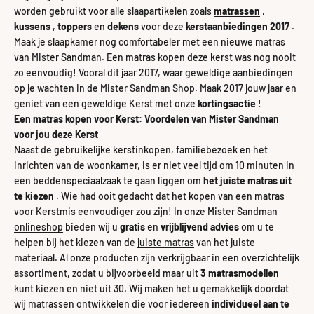
worden gebruikt voor alle slaapartikelen zoals
matrassen
,
kussens
,
toppers
en
dekens
voor deze
kerstaanbiedingen 2017
.
Maak je slaapkamer nog comfortabeler met een nieuwe matras
van Mister Sandman. Een matras kopen deze kerst was nog nooit
zo eenvoudig! Vooral dit jaar 2017, waar geweldige aanbiedingen
op je wachten in de Mister Sandman Shop. Maak 2017 jouw jaar en
geniet van een geweldige Kerst met onze
kortingsactie
!
Een matras kopen voor Kerst: Voordelen van Mister Sandman
voor jou deze Kerst
Naast de gebruikelijke kerstinkopen, familiebezoek en het
inrichten van de woonkamer, is er niet veel tijd om 10 minuten in
een beddenspeciaalzaak te gaan liggen om
het juiste matras uit
te kiezen
. Wie had ooit gedacht dat het kopen van een matras
voor Kerstmis eenvoudiger zou zijn! In onze
Mister Sandman
onlineshop
bieden wij u
gratis
en
vrijblijvend advies
om u te
helpen bij het kiezen van de
juiste matras
van het juiste
materiaal. Al onze producten zijn verkrijgbaar in een overzichtelijk
assortiment, zodat u bijvoorbeeld maar uit
3 matrasmodellen
kunt kiezen en niet uit 30. Wij maken het u gemakkelijk doordat
wij matrassen ontwikkelen die voor iedereen
individueel aan te