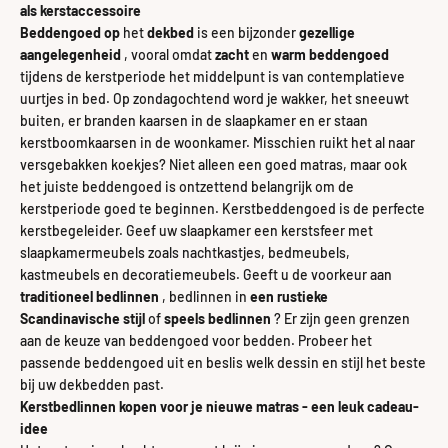
als kerstaccessoire
Beddengoed op
het
dekbed
is een bijzonder
gezellige
aangelegenheid
, vooral omdat
zacht
en
warm beddengoed
tijdens de kerstperiode
het middelpunt is van contemplatieve
uurtjes in bed. Op zondagochtend word je wakker, het sneeuwt
buiten, er branden kaarsen in de slaapkamer en er staan ​​
kerstboomkaarsen in de woonkamer. Misschien ruikt het al naar
versgebakken koekjes? Niet alleen een goed matras, maar ook
het juiste beddengoed is ontzettend belangrijk om de
kerstperiode goed te beginnen. Kerstbeddengoed is de perfecte
kerstbegeleider. Geef uw slaapkamer een kerstsfeer met
slaapkamermeubels zoals nachtkastjes, bedmeubels,
kastmeubels en decoratiemeubels. Geeft u de voorkeur aan
traditioneel bedlinnen
, bedlinnen in
een rustieke
Scandinavische stijl
of
speels bedlinnen
? Er zijn geen grenzen
aan de keuze van beddengoed voor bedden. Probeer het
passende beddengoed uit en beslis welk dessin en stijl het beste
bij uw dekbedden past.
Kerstbedlinnen kopen voor je nieuwe matras - een leuk cadeau-
idee