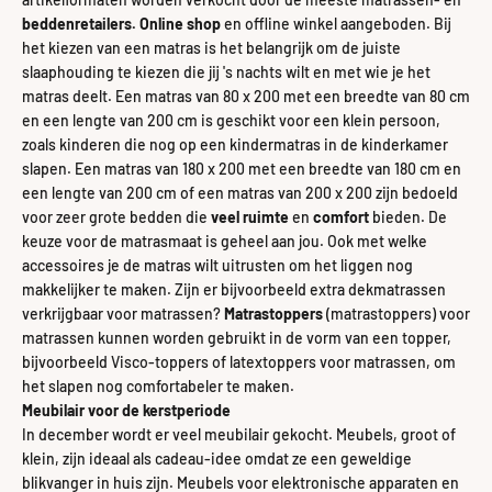
beddenretailers.
Online shop
en offline winkel aangeboden. Bij
het kiezen van een matras is het belangrijk om de juiste
slaaphouding te kiezen die jij 's nachts wilt en met wie je het
matras deelt. Een matras van 80 x 200 met een breedte van 80 cm
en een lengte van 200 cm is geschikt voor een klein persoon,
zoals kinderen die nog op een kindermatras in de kinderkamer
slapen. Een matras van 180 x 200 met een breedte van 180 cm en
een lengte van 200 cm of een matras van 200 x 200 zijn bedoeld
voor zeer grote bedden die
veel ruimte
en
comfort
bieden. De
keuze voor de matrasmaat is geheel aan jou. Ook met welke
accessoires je de matras wilt uitrusten om het liggen nog
makkelijker te maken. Zijn er bijvoorbeeld extra dekmatrassen
verkrijgbaar voor matrassen?
Matrastoppers
(matrastoppers) voor
matrassen kunnen worden gebruikt in de vorm van een topper,
bijvoorbeeld Visco-toppers of latextoppers voor matrassen, om
het slapen nog comfortabeler te maken.
Meubilair voor de kerstperiode
In december wordt er veel meubilair gekocht. Meubels, groot of
klein, zijn ideaal als cadeau-idee omdat ze een geweldige
blikvanger in huis zijn. Meubels voor elektronische apparaten en