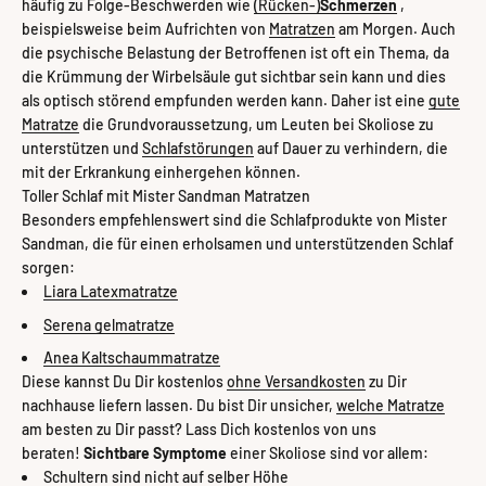
häufig zu Folge-Beschwerden wie
(Rücken-)
Schmerzen
,
beispielsweise beim Aufrichten von
Matratzen
am Morgen. Auch
die psychische Belastung der Betroffenen ist oft ein Thema, da
die Krümmung der Wirbelsäule gut sichtbar sein kann und dies
als optisch störend empfunden werden kann. Daher ist eine
gute
Matratze
die Grundvoraussetzung, um Leuten bei Skoliose zu
unterstützen und
Schlafstörungen
auf Dauer zu verhindern, die
mit der Erkrankung einhergehen können.
Toller Schlaf mit Mister Sandman Matratzen
Besonders empfehlenswert sind die Schlafprodukte von Mister
Sandman, die für einen erholsamen und unterstützenden Schlaf
sorgen:
Liara Latexmatratze
Serena gelmatratze
Anea Kaltschaummatratze
Diese kannst Du Dir kostenlos
ohne Versandkosten
zu Dir
nachhause liefern lassen. Du bist Dir unsicher,
welche Matratze
am besten zu Dir passt? Lass Dich kostenlos von uns
beraten!
Sichtbare
Symptome
einer Skoliose sind vor allem:
Schultern sind nicht auf selber Höhe