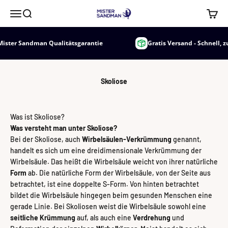
Zum Inhalt springen
Mister Sandman
Menü
Suche
Waren
r Sandman Qualitätsgarantie
Gratis Versand - Schnell, zuverl
Skoliose
Was ist Skoliose?
Was versteht man unter Skoliose?
Bei der Skoliose, auch
Wirbelsäulen-Verkrümmung
genannt,
handelt es sich um eine dreidimensionale Verkrümmung der
Wirbelsäule. Das heißt die Wirbelsäule weicht von ihrer natürliche
Form
ab. Die natürliche Form der Wirbelsäule, von der Seite aus
betrachtet, ist eine doppelte S-Form. Von hinten betrachtet
bildet die Wirbelsäule hingegen beim gesunden Menschen eine
gerade Linie. Bei Skoliosen weist die Wirbelsäule sowohl eine
seitliche Krümmung
auf, als auch eine
Verdrehung
und