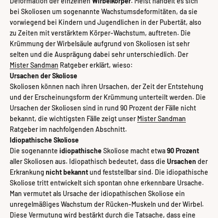
Deformation der einzelnen
Wirbelkörper
. Meist handelt es sich
bei Skoliosen um sogenannte Wachstumsdeformitäten, da sie
vorwiegend bei Kindern und Jugendlichen in der Pubertät, also
zu Zeiten mit verstärktem Körper-Wachstum, auftreten. Die
Krümmung der Wirbelsäule aufgrund von Skoliosen ist sehr
selten und die Ausprägung dabei sehr unterschiedlich. Der
Mister Sandman
Ratgeber erklärt, wieso:
Ursachen der Skoliose
Skoliosen können nach ihren Ursachen, der Zeit der Entstehung
und der Erscheinungsform der Krümmung unterteilt werden. Die
Ursachen der Skoliosen sind in rund 90 Prozent der Fälle nicht
bekannt, die wichtigsten Fälle zeigt unser
Mister Sandman
Ratgeber im nachfolgenden Abschnitt.
Idiopathische Skoliose
Die sogenannte
idiopathische
Skoliose macht etwa
90 Prozent
aller Skoliosen aus. Idiopathisch bedeutet, dass die
Ursachen
der
Erkrankung
nicht bekannt
und feststellbar sind. Die idiopathische
Skoliose tritt entwickelt sich spontan ohne erkennbare Ursache.
Man vermutet als Ursache der idiopathischen Skoliose ein
unregelmäßiges Wachstum der Rücken-Muskeln und der Wirbel.
Diese Vermutung wird bestärkt durch die Tatsache, dass eine