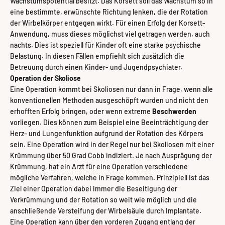
Wachstumspotential besitzt. Das Korsett soll das Wachstum so in
eine bestimmte, erwünschte Richtung lenken, die der Rotation
der Wirbelkörper entgegen wirkt. Für einen Erfolg der Korsett-
Anwendung, muss dieses möglichst viel getragen werden, auch
nachts. Dies ist speziell für Kinder oft eine starke psychische
Belastung. In diesen Fällen empfiehlt sich zusätzlich die
Betreuung durch einen Kinder- und Jugendpsychiater.
Operation der Skoliose
Eine Operation kommt bei Skoliosen nur dann in Frage, wenn alle
konventionellen Methoden ausgeschöpft wurden und nicht den
erhofften Erfolg bringen, oder wenn extreme
Beschwerden
vorliegen. Dies können zum Beispiel eine Beeinträchtigung der
Herz- und Lungenfunktion aufgrund der Rotation des Körpers
sein. Eine Operation wird in der Regel nur bei Skoliosen mit einer
Krümmung über 50 Grad Cobb indiziert. Je nach Ausprägung der
Krümmung, hat ein Arzt für eine Operation verschiedene
mögliche Verfahren, welche in Frage kommen. Prinzipiell ist das
Ziel einer Operation dabei immer die Beseitigung der
Verkrümmung und der Rotation so weit wie möglich und die
anschließende Versteifung der Wirbelsäule durch Implantate.
Eine Operation kann über den vorderen Zugang entlang der